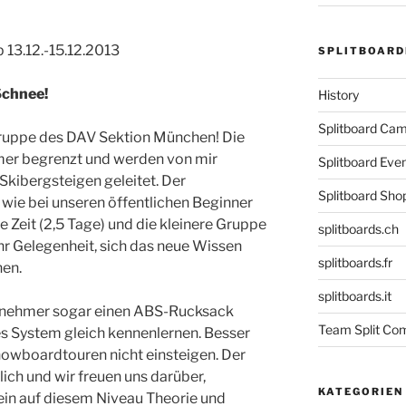
13.12.-15.12.2013
SPLITBOARD
Schnee!
History
Splitboard C
 Gruppe des DAV Sektion München! Die
mer begrenzt und werden von mir
Splitboard Eve
Skibergsteigen geleitet. Der
Splitboard Sho
wie bei unseren öffentlichen Beginner
 Zeit (2,5 Tage) und die kleinere Gruppe
splitboards.ch
r Gelegenheit, sich das neue Wissen
splitboards.fr
nen.
splitboards.it
nehmer sogar einen ABS-Rucksack
Team Split Com
es System gleich kennenlernen. Besser
owboardtouren nicht einsteigen. Der
lich und wir freuen uns darüber,
KATEGORIEN
n auf diesem Niveau Theorie und