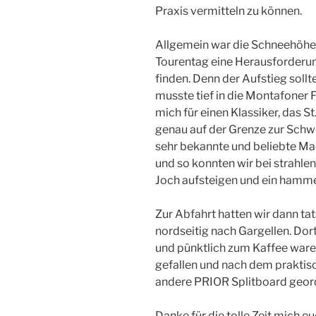
Praxis vermitteln zu können.
Allgemein war die Schneehöhe 
Tourentag eine Herausforderun
finden. Denn der Aufstieg sollt
musste tief in die Montafoner F
mich für einen Klassiker, das S
genau auf der Grenze zur Schwei
sehr bekannte und beliebte Ma
und so konnten wir bei strahle
Joch aufsteigen und ein hamm
Zur Abfahrt hatten wir dann ta
nordseitig nach Gargellen. Do
und pünktlich zum Kaffee waren 
gefallen und nach dem praktisc
andere PRIOR Splitboard geord
Danke für die tolle Zeit mich 