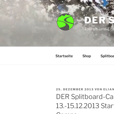
Zum
Inhalt
springen
DER 
Touren- und Eq
Startseite
Shop
Splitbo
VERÖFFENTLICHT
25. DEZEMBER 2013
VON
ELIA
AM
DER Splitboard-C
13.-15.12.2013 Sta