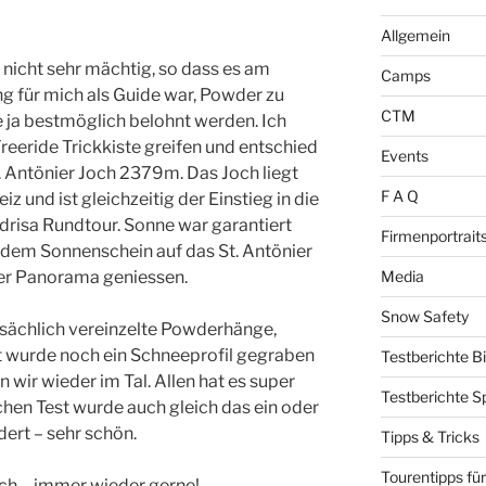
Allgemein
nicht sehr mächtig, so dass es am
Camps
g für mich als Guide war, Powder zu
CTM
e ja bestmöglich belohnt werden. Ich
reeride Trickkiste greifen und entschied
Events
t. Antönier Joch 2379m. Das Joch liegt
F A Q
z und ist gleichzeitig der Einstieg in die
drisa Rundtour. Sonne war garantiert
Firmenportrait
ndem Sonnenschein auf das St. Antönier
Media
er Panorama geniessen.
Snow Safety
tsächlich vereinzelte Powderhänge,
rt wurde noch ein Schneeprofil gegraben
Testberichte B
wir wieder im Tal. Allen hat es super
Testberichte S
hen Test wurde auch gleich das ein oder
ert – sehr schön.
Tipps & Tricks
Tourentipps für
euch – immer wieder gerne!