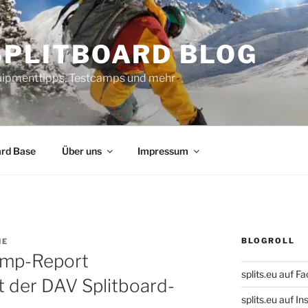
SPLITBOARD BLOG
uipmenttipps, Testcamps und mehr
ard Base
Über uns
Impressum
BLOGROLL
NE
amp-Report
splits.eu auf F
rt der DAV Splitboard-
splits.eu auf 