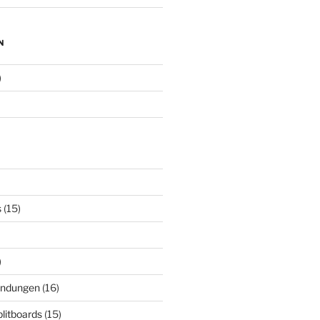
N
)
s
(15)
)
indungen
(16)
plitboards
(15)