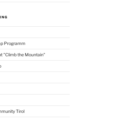
ING
amp Programm
nt "Climb the Mountain"
p
munity Tirol