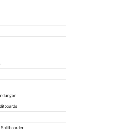
s
indungen
plitboards
 Splitboarder