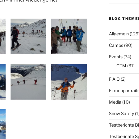
BLOG THEME
Allgemein
(129
Camps
(90)
Events
(74)
CTM
(31)
F A Q
(2)
Firmenportrait
Media
(10)
Snow Safety
(1
Testberichte B
Testberichte S