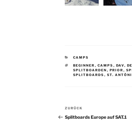
KATEGORIEN
CAMPS
SCHLAGWÖRTER
BEGINNER
,
CAMPS
,
DAV
,
D
SPLITBOARDEN
,
PRIOR
,
SP
SPLITBOARDS
,
ST. ANTÖN
Beitragsnavigation
Vorheriger
ZURÜCK
Beitrag
Splitboards Europe auf SAT.1