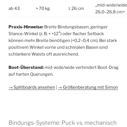
„mid-wide/wide
ab 43
> 70 kg
≥ 26 cm
26,0–26,8 cm+
Praxis-Hinweise:
Breite Bindungsbasen, geringer
Stance-Winkel (z. B. < +12°) oder flacher Setback
können mehr Breite benötigen (+0,2–0,4 cm). Bei stark
positivem Winkel vorne und schmalen Basen sind
schlankere Waists oft ausreichend.
Boot-Überstand:
mid-wide/wide verhindert Boot-Drag
auf harten Querungen.
→ Splitboards ansehen
|
→ Größenberatung mit Simon
Bindungs-Systeme: Puck vs. mechanisch