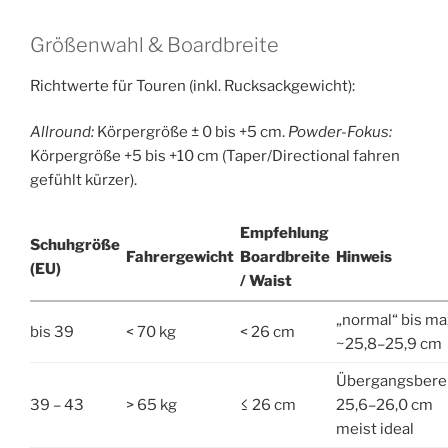
Größenwahl & Boardbreite
Richtwerte für Touren (inkl. Rucksackgewicht):
Allround:
Körpergröße ± 0 bis +5 cm.
Powder-Fokus:
Körpergröße +5 bis +10 cm (Taper/Directional fahren
gefühlt kürzer).
Empfehlung
Schuhgröße
Fahrergewicht
Boardbreite
Hinweis
(EU)
/ Waist
„normal“ bis ma
bis 39
< 70 kg
< 26 cm
~25,8–25,9 cm
Übergangsberei
39 – 43
> 65 kg
≤ 26 cm
25,6–26,0 cm
meist ideal