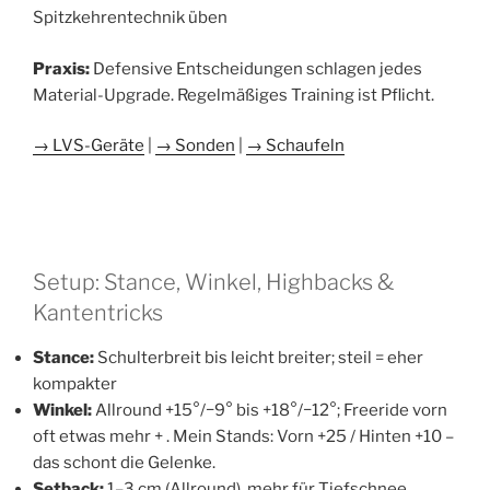
Spitzkehrentechnik üben
Praxis:
Defensive Entscheidungen schlagen jedes
Material-Upgrade. Regelmäßiges Training ist Pflicht.
→ LVS-Geräte
|
→ Sonden
|
→ Schaufeln
Setup: Stance, Winkel, Highbacks &
Kantentricks
Stance:
Schulterbreit bis leicht breiter; steil = eher
kompakter
Winkel:
Allround +15°/−9° bis +18°/−12°; Freeride vorn
oft etwas mehr + . Mein Stands: Vorn +25 / Hinten +10 –
das schont die Gelenke.
Setback:
1–3 cm (Allround), mehr für Tiefschnee