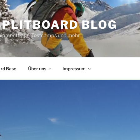
SPLITBOARD BLOG
uipmenttipps, Testcamps und mehr
ard Base
Über uns
Impressum