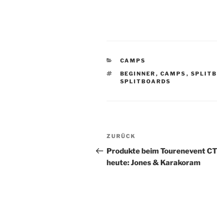
KATEGORIEN
CAMPS
SCHLAGWÖRTER
BEGINNER
,
CAMPS
,
SPLIT
SPLITBOARDS
Beitragsnavigation
Vorheriger
ZURÜCK
Beitrag
Produkte beim Tourenevent C
heute: Jones & Karakoram