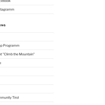
acebook
Instagramm
ING
amp Programm
nt "Climb the Mountain"
p
munity Tirol