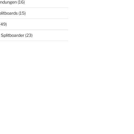
indungen
(16)
plitboards
(15)
(49)
 Splitboarder
(23)