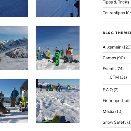
Tipps & Tricks
Tourentipps für
BLOG THEME
Allgemein
(129
Camps
(90)
Events
(74)
CTM
(31)
F A Q
(2)
Firmenportrait
Media
(10)
Snow Safety
(1