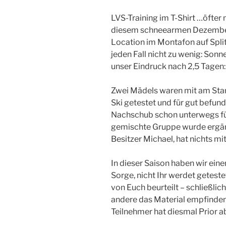
LVS-Training im T-Shirt …öfter
diesem schneearmen Dezember 
Location im Montafon auf Split
jeden Fall nicht zu wenig: Son
unser Eindruck nach 2,5 Tagen:
Zwei Mädels waren mit am Start,
Ski getestet und für gut befund
Nachschub schon unterwegs für
gemischte Gruppe wurde ergä
Besitzer Michael, hat nichts mit
In dieser Saison haben wir eine
Sorge, nicht Ihr werdet getest
von Euch beurteilt – schließlic
andere das Material empfinden
Teilnehmer hat diesmal Prior a