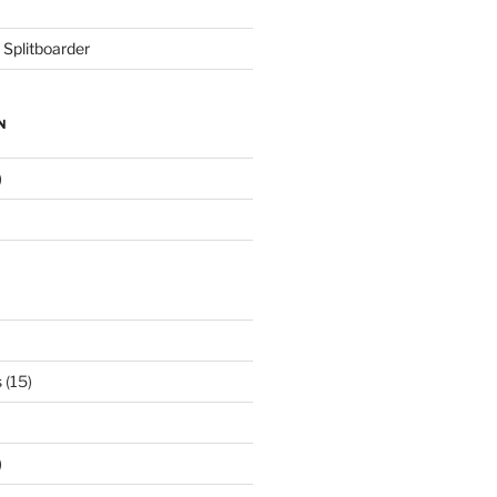
 Splitboarder
N
)
s
(15)
)