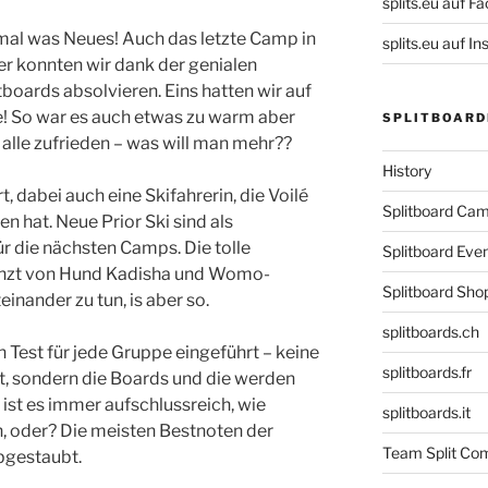
splits.eu auf F
 mal was Neues! Auch das letzte Camp in
splits.eu auf 
konnten wir dank der genialen
boards absolvieren. Eins hatten wir auf
ne! So war es auch etwas zu warm aber
SPLITBOARD
 alle zufrieden – was will man mehr??
History
 dabei auch eine Skifahrerin, die Voilé
Splitboard C
en hat. Neue Prior Ski sind als
 die nächsten Camps. Die tolle
Splitboard Eve
nzt von Hund Kadisha und Womo-
Splitboard Sho
einander zu tun, is aber so.
splitboards.ch
n Test für jede Gruppe eingeführt – keine
splitboards.fr
et, sondern die Boards und die werden
h ist es immer aufschlussreich, wie
splitboards.it
, oder? Die meisten Bestnoten der
Team Split Com
bgestaubt.