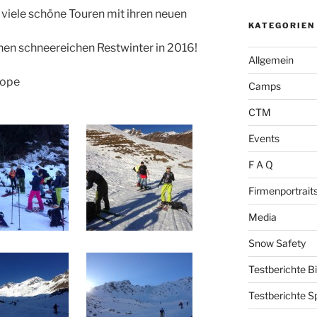
viele schöne Touren mit ihren neuen
KATEGORIEN
inen schneereichen Restwinter in 2016!
Allgemein
rope
Camps
CTM
Events
F A Q
Firmenportrait
Media
Snow Safety
Testberichte B
Testberichte S