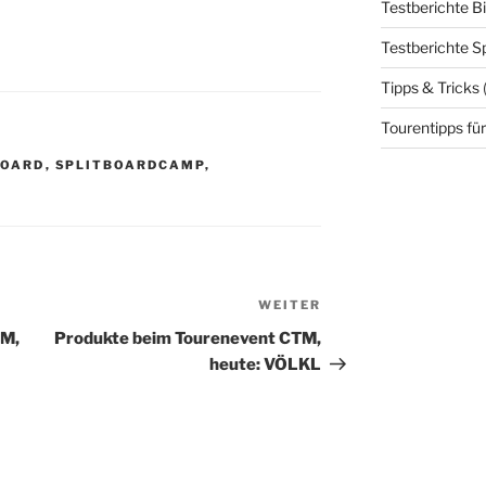
Testberichte B
Testberichte S
Tipps & Tricks
Tourentipps für
BOARD
,
SPLITBOARDCAMP
,
WEITER
Nächster
Beitrag
TM,
Produkte beim Tourenevent CTM,
heute: VÖLKL