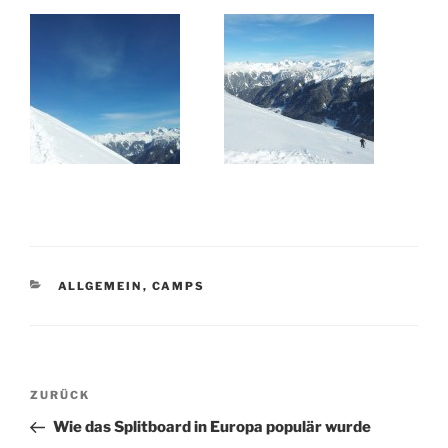
KATEGORIEN
ALLGEMEIN
,
CAMPS
Beitragsnavigation
Vorheriger
ZURÜCK
Beitrag
Wie das Splitboard in Europa populär wurde