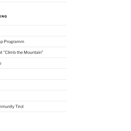
ING
amp Programm
nt "Climb the Mountain"
p
munity Tirol