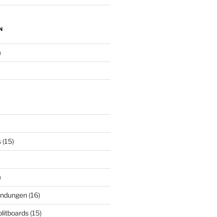
N
)
s
(15)
)
indungen
(16)
plitboards
(15)