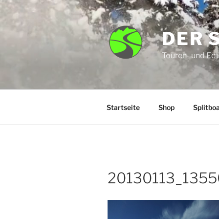
Zum
Inhalt
springen
DER 
Touren- und Eq
Startseite
Shop
Splitbo
20130113_1355