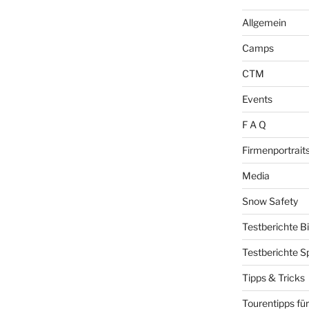
Allgemein
Camps
CTM
Events
F A Q
Firmenportrait
Media
Snow Safety
Testberichte B
Testberichte S
Tipps & Tricks
Tourentipps für