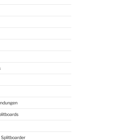
s
indungen
plitboards
 Splitboarder