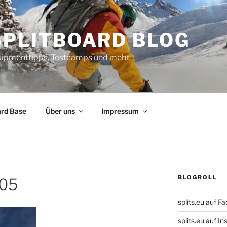
SPLITBOARD BLOG
uipmenttipps, Testcamps und mehr
ard Base
Über uns
Impressum
BLOGROLL
05
splits.eu auf F
splits.eu auf 