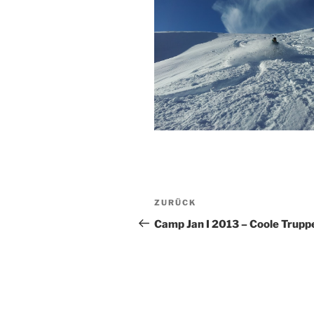
Beitragsnavigation
Vorheriger
ZURÜCK
Beitrag
Camp Jan I 2013 – Coole Trupp