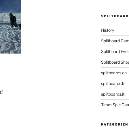
SPLITBOARD
History
Splitboard C
Splitboard Eve
Splitboard Sho
splitboards.ch
splitboards.fr
e!
splitboards.it
Team Split Com
KATEGORIEN