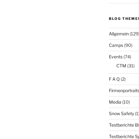
BLOG THEME
Allgemein
(129
Camps
(90)
Events
(74)
CTM
(31)
F A Q
(2)
Firmenportrait
Media
(10)
Snow Safety
(1
Testberichte B
Testberichte S