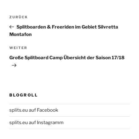
Beitragsnavigation
Vorheriger
ZURÜCK
Beitrag
Splitboarden & Freeriden im Gebiet Silvretta
Montafon
Nächster
WEITER
Beitrag
Große Splitboard Camp Übersicht der Saison 17/18
BLOGROLL
splits.eu auf Facebook
splits.eu auf Instagramm