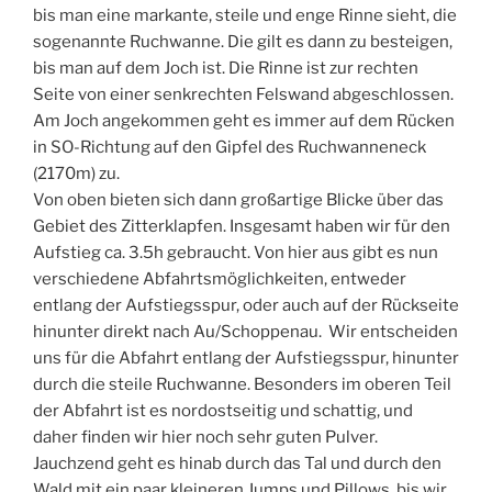
bis man eine markante, steile und enge Rinne sieht, die
sogenannte Ruchwanne. Die gilt es dann zu besteigen,
bis man auf dem Joch ist. Die Rinne ist zur rechten
Seite von einer senkrechten Felswand abgeschlossen.
Am Joch angekommen geht es immer auf dem Rücken
in SO-Richtung auf den Gipfel des Ruchwanneneck
(2170m) zu.
Von oben bieten sich dann großartige Blicke über das
Gebiet des Zitterklapfen. Insgesamt haben wir für den
Aufstieg ca. 3.5h gebraucht. Von hier aus gibt es nun
verschiedene Abfahrtsmöglichkeiten, entweder
entlang der Aufstiegsspur, oder auch auf der Rückseite
hinunter direkt nach Au/Schoppenau. Wir entscheiden
uns für die Abfahrt entlang der Aufstiegsspur, hinunter
durch die steile Ruchwanne. Besonders im oberen Teil
der Abfahrt ist es nordostseitig und schattig, und
daher finden wir hier noch sehr guten Pulver.
Jauchzend geht es hinab durch das Tal und durch den
Wald mit ein paar kleineren Jumps und Pillows, bis wir