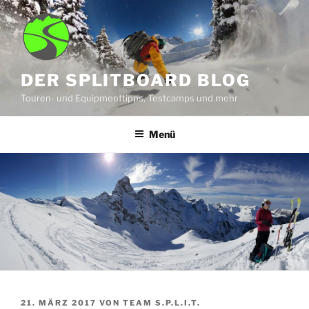
Zum
Inhalt
springen
DER SPLITBOARD BLOG
Touren- und Equipmenttipps, Testcamps und mehr
Menü
VERÖFFENTLICHT
21. MÄRZ 2017
VON
TEAM S.P.L.I.T.