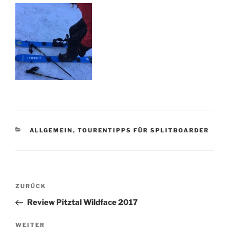
KATEGORIEN
ALLGEMEIN
,
TOURENTIPPS FÜR SPLITBOARDER
Beitragsnavigation
Vorheriger
ZURÜCK
Beitrag
Review Pitztal Wildface 2017
Nächster
WEITER