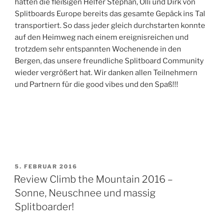
hatten die fleißigen Helfer Stephan, Olli und Dirk von
Splitboards Europe bereits das gesamte Gepäck ins Tal
transportiert. So dass jeder gleich durchstarten konnte
auf den Heimweg nach einem ereignisreichen und
trotzdem sehr entspannten Wochenende in den
Bergen, das unsere freundliche Splitboard Community
wieder vergrößert hat. Wir danken allen Teilnehmern
und Partnern für die good vibes und den Spaß!!!
VERÖFFENTLICHT
5. FEBRUAR 2016
AM
Review Climb the Mountain 2016 –
Sonne, Neuschnee und massig
Splitboarder!