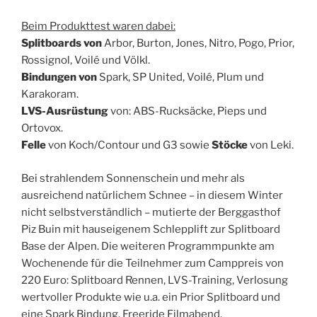
Beim Produkttest waren dabei:
Splitboards von
Arbor, Burton, Jones, Nitro, Pogo, Prior,
Rossignol, Voilé und Völkl.
Bindungen von
Spark, SP United, Voilé, Plum und
Karakoram.
LVS-Ausrüstung
von: ABS-Rucksäcke, Pieps und
Ortovox.
Felle
von Koch/Contour und G3 sowie
Stöcke
von Leki.
Bei strahlendem Sonnenschein und mehr als
ausreichend natürlichem Schnee – in diesem Winter
nicht selbstverständlich – mutierte der Berggasthof
Piz Buin mit hauseigenem Schlepplift zur Splitboard
Base der Alpen. Die weiteren Programmpunkte am
Wochenende für die Teilnehmer zum Camppreis von
220 Euro: Splitboard Rennen, LVS-Training, Verlosung
wertvoller Produkte wie u.a. ein Prior Splitboard und
eine Spark Bindung, Freeride Filmabend,