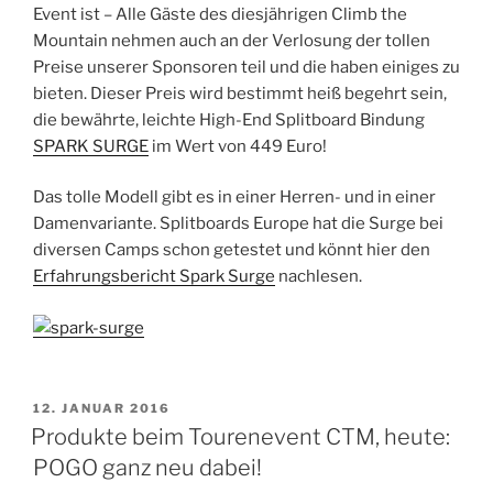
Event ist – Alle Gäste des diesjährigen Climb the
Mountain nehmen auch an der Verlosung der tollen
Preise unserer Sponsoren teil und die haben einiges zu
bieten. Dieser Preis wird bestimmt heiß begehrt sein,
die bewährte, leichte High-End Splitboard Bindung
SPARK SURGE
im Wert von 449 Euro!
Das tolle Modell gibt es in einer Herren- und in einer
Damenvariante. Splitboards Europe hat die Surge bei
diversen Camps schon getestet und könnt hier den
Erfahrungsbericht Spark Surge
nachlesen.
VERÖFFENTLICHT
12. JANUAR 2016
AM
Produkte beim Tourenevent CTM, heute:
POGO ganz neu dabei!