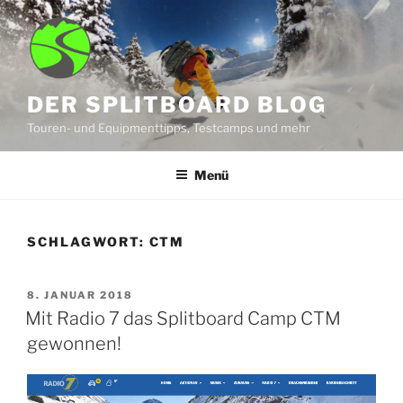
Zum
Inhalt
springen
DER SPLITBOARD BLOG
Touren- und Equipmenttipps, Testcamps und mehr
Menü
SCHLAGWORT:
CTM
VERÖFFENTLICHT
8. JANUAR 2018
AM
Mit Radio 7 das Splitboard Camp CTM
gewonnen!