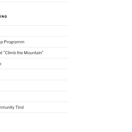
ING
amp Programm
nt "Climb the Mountain"
p
munity Tirol