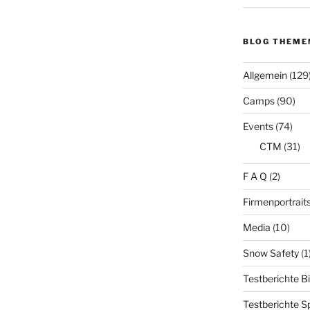
BLOG THEME
Allgemein
(129
Camps
(90)
Events
(74)
CTM
(31)
F A Q
(2)
Firmenportrait
Media
(10)
Snow Safety
(1
Testberichte B
Testberichte S