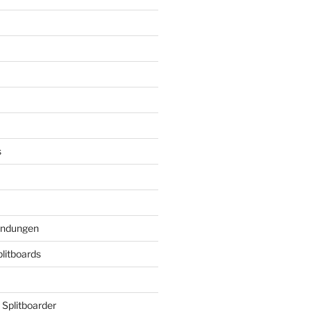
s
indungen
plitboards
 Splitboarder