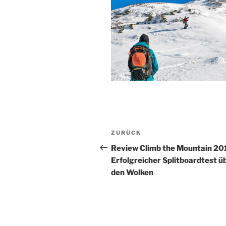
Beitragsnavigation
Vorheriger
ZURÜCK
Beitrag
Review Climb the Mountain 20
Erfolgreicher Splitboardtest ü
den Wolken