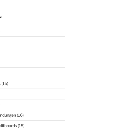
N
)
s
(15)
)
indungen
(16)
plitboards
(15)