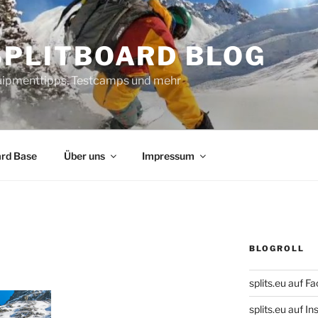
SPLITBOARD BLOG
uipmenttipps, Testcamps und mehr
ard Base
Über uns
Impressum
BLOGROLL
splits.eu auf F
splits.eu auf 