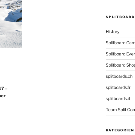
SPLITBOARD
History
Splitboard C
Splitboard Eve
Splitboard Sho
splitboards.ch
splitboards.fr
17 –
ber
splitboards.it
Team Split Com
KATEGORIEN