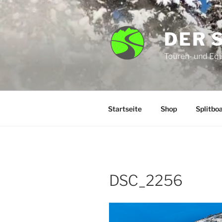
Zum
Inhalt
springen
DER 
Touren- und Eq
Startseite
Shop
Splitbo
DSC_2256