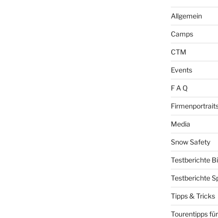
Allgemein
Camps
CTM
Events
F A Q
Firmenportrait
Media
Snow Safety
Testberichte B
Testberichte S
Tipps & Tricks
Tourentipps für