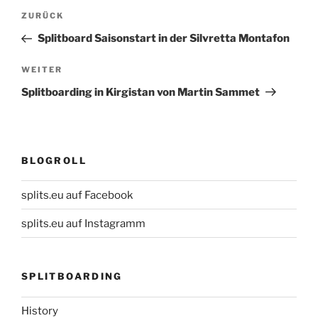
Beitragsnavigation
Vorheriger
ZURÜCK
Beitrag
Splitboard Saisonstart in der Silvretta Montafon
Nächster
WEITER
Beitrag
Splitboarding in Kirgistan von Martin Sammet
BLOGROLL
splits.eu auf Facebook
splits.eu auf Instagramm
SPLITBOARDING
History