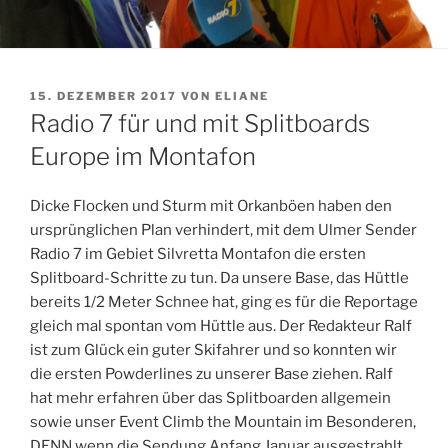
VERÖFFENTLICHT
15. DEZEMBER 2017
VON
ELIANE
AM
Radio 7 für und mit Splitboards
Europe im Montafon
Dicke Flocken und Sturm mit Orkanböen haben den
ursprünglichen Plan verhindert, mit dem Ulmer Sender
Radio 7 im Gebiet Silvretta Montafon die ersten
Splitboard-Schritte zu tun. Da unsere Base, das Hüttle
bereits 1/2 Meter Schnee hat, ging es für die Reportage
gleich mal spontan vom Hüttle aus. Der Redakteur Ralf
ist zum Glück ein guter Skifahrer und so konnten wir
die ersten Powderlines zu unserer Base ziehen. Ralf
hat mehr erfahren über das Splitboarden allgemein
sowie unser Event Climb the Mountain im Besonderen,
DENN wenn die Sendung Anfang Januar ausgestrahlt