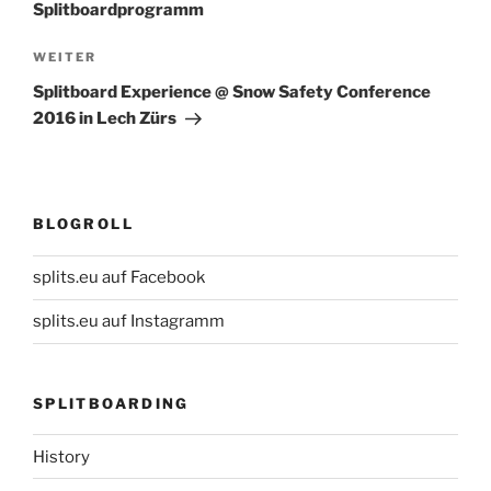
Splitboardprogramm
Nächster
WEITER
Beitrag
Splitboard Experience @ Snow Safety Conference
2016 in Lech Zürs
BLOGROLL
splits.eu auf Facebook
splits.eu auf Instagramm
SPLITBOARDING
History