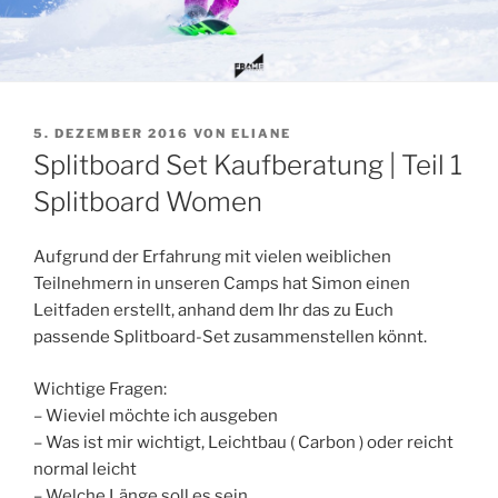
VERÖFFENTLICHT
5. DEZEMBER 2016
VON
ELIANE
AM
Splitboard Set Kaufberatung | Teil 1
Splitboard Women
Aufgrund der Erfahrung mit vielen weiblichen
Teilnehmern in unseren Camps hat Simon einen
Leitfaden erstellt, anhand dem Ihr das zu Euch
passende Splitboard-Set zusammenstellen könnt.
Wichtige Fragen:
– Wieviel möchte ich ausgeben
– Was ist mir wichtigt, Leichtbau ( Carbon ) oder reicht
normal leicht
– Welche Länge soll es sein