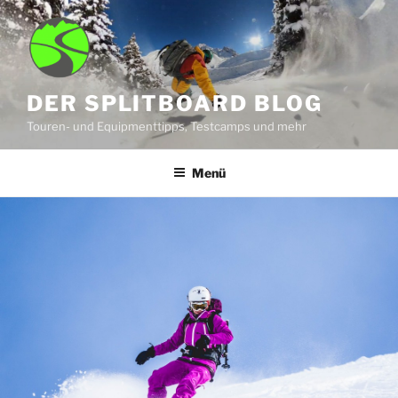
Zum
Inhalt
springen
DER SPLITBOARD BLOG
Touren- und Equipmenttipps, Testcamps und mehr
Menü