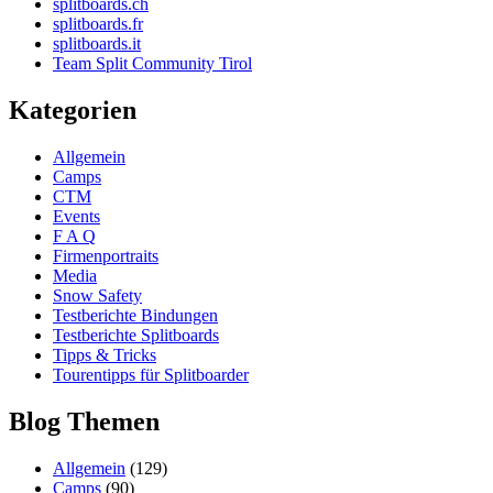
splitboards.ch
splitboards.fr
splitboards.it
Team Split Community Tirol
Kategorien
Allgemein
Camps
CTM
Events
F A Q
Firmenportraits
Media
Snow Safety
Testberichte Bindungen
Testberichte Splitboards
Tipps & Tricks
Tourentipps für Splitboarder
Blog Themen
Allgemein
(129)
Camps
(90)