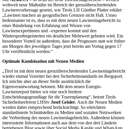
weltweit neue Maßstäbe im Bereich der grenzüberschreitenden
Lawinenvorhersage gesetzt, wie Tirols LH Günther Platter erklärt:
„Lawinen machen an geografischen Grenzen nicht Halt. Umso
bedeutsamer ist es, dass es mit dem neuen Lawinenlagebericht zu
einer Bündelung von Erfahrung und Wissen von
Lawinenexpertinnen und –experten kommt und den
Wintersportbegeisterten ein deutlicher Mehrwert geboten wird. Ein
besonderer Vorteil ist außerdem, dass die Prognosen statt wie früher
am Morgen des jeweiligen Tages jetzt bereits am Vortag gegen 17
Uhr veröffentlicht werden.“
Optimale Kombination mit Neuen Medien
„Tirol ist mit dem neuen grenzüberschreitenden Lawinenlagebericht
wieder einmal Vorreiter bei den Sicherheitsstandards im Bergsport.
Ich möchte aber an dieser Stelle ausdrücklich die
Eigenverantwortung betonen. Mit dem neuen Euregio-
Lawinenreport bieten wir eine noch breitere
Entscheidungsgrundlage für die Tourenplanung“, betont Tirols
Sicherheitsreferent LHStv
Josef Geisler
. Auch die Neuen Medien
werden dabei entsprechend berücksichtigt. So erleichtern
standardisierte Schnittstellen zu Medien und sozialen Netzwerken
die Verbreitung des neuen Lawinenlageberichts. Außerdem können
interessierte Informationen auch aus dem von den drei Ländern
betriebenen Blog sowie über Social Media Kanäle und WhatsApp