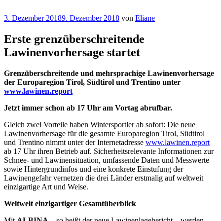
Veröffentlicht
3. Dezember 2018
9. Dezember 2018
von
Eliane
am
Erste grenzüberschreitende
Lawinenvorhersage startet
Grenzüberschreitende und mehrsprachige Lawinenvorhersage
der Europaregion Tirol, Südtirol und Trentino unter
www.lawinen.report
Jetzt immer schon ab 17 Uhr am Vortag abrufbar.
Gleich zwei Vorteile haben Wintersportler ab sofort: Die neue
Lawinenvorhersage für die gesamte Europaregion Tirol, Südtirol
und Trentino nimmt unter der Internetadresse
www.lawinen.report
ab 17 Uhr ihren Betrieb auf. Sicherheitsrelevante Informationen zur
Schnee- und Lawinensituation, umfassende Daten und Messwerte
sowie Hintergrundinfos und eine konkrete Einstufung der
Lawinengefahr vernetzen die drei Länder erstmalig auf weltweit
einzigartige Art und Weise.
Weltweit einzigartiger Gesamtüberblick
Mit
ALBINA
– so heißt der neue Lawinenlagebericht – werden