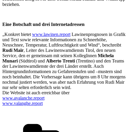
beziehen.
Eine Botschaft und drei Internetadressen
„Konkret bietet
www.lawinen.report
Lawinenprognosen in Grafik
und Text sowie relevante Informationen zu Schneehöhe,
Neuschnee, Temperatur, Luftfeuchtigkeit und Wind“, beschreibt
Rudi Mair
, Leiter des Lawinenwarndiensts Tirol, den neuen
Service, den er gemeinsam mit seinen KollegInnen
Michela
Munari
(Südtirol) und
Alberto Trenti
(Trentino) und den Teams
der Lawinenwarndienste der drei Länder erstellt. Auch
Hintergrundinformationen zu Gefahrenstufen und –mustern sind
noch beinhaltet. Die Vorhersage kann übrigens um 8 Uhr morgens
nochmal justiert werden, was aber nach Erfahrung von Rudi Mair
nur sehr selten erforderlich sein wird.
Die Website ist auch erreichbar über
www.avalanche.report
www.valanghe.report
Kategorien