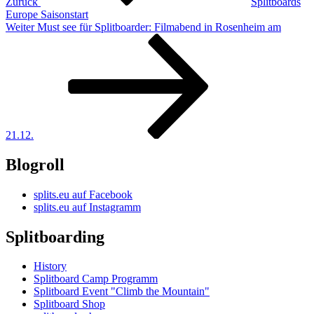
Zurück
Splitboards
Europe Saisonstart
Nächster
Weiter
Must see für Splitboarder: Filmabend in Rosenheim am
Beitrag
21.12.
Blogroll
splits.eu auf Facebook
splits.eu auf Instagramm
Splitboarding
History
Splitboard Camp Programm
Splitboard Event "Climb the Mountain"
Splitboard Shop