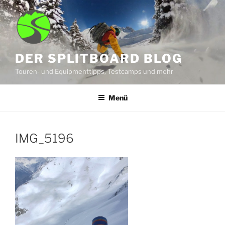
Zum
Inhalt
springen
DER SPLITBOARD BLOG
Touren- und Equipmenttipps, Testcamps und mehr
Menü
IMG_5196