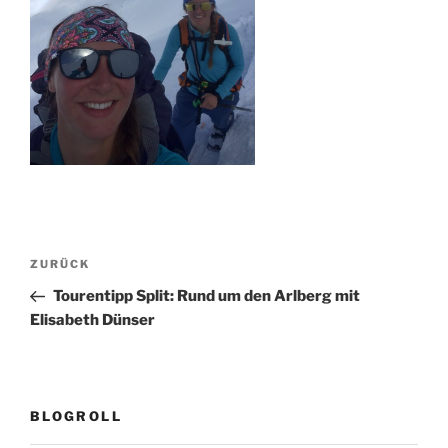
Beitragsnavigation
Vorheriger
ZURÜCK
Beitrag
Tourentipp Split: Rund um den Arlberg mit
Elisabeth Dünser
BLOGROLL