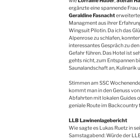
wie
Lorraine Huber
,
Stefan Hä
ergänzte eine spannende Frau 
Geraldine Fasnacht
erweiterte
Managment aus ihrer Erfahrung 
Wingsuit Pilotin. Da ich das Gl
Alpenrose zu schlafen, konnten
interessantes Gespräch zu den
Gefahr führen. Das Hotel ist s
gehts nicht, zum Entspannen b
Saunalandschaft an, Kulinarik 
Stimmen am SSC Wochenende z
kommt man in den Genuss von e
Abfahrten mit lokalen Guides o
geniale Route im Backcountry 
LLB Lawinenlagebericht
Wie sagte es Lukas Ruetz in s
Samstagabend: Würde der LLB 