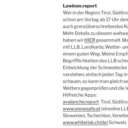
Lawinen.report
Wer in der Region Tirol, Südtiro
schon am Vortag ab 17 Uhr den 
auch grenzüberschreitendes Ka
Mehr Details zu diesem weltwei
haben wir
HIER
gesammelt. Me
mit LLB, Landkarte, Wetter- un
einem guten Weg. Meine Empf
Begrifflichkeiten des LLB schn
Entwicklung der Schneedecke ü
verstehen, einfach jeden Tag in
schauen, so kann man gleich s
Wetters gegenprüfen und die V
Hilfreiche Apps:
avalanche.report
Tirol, Südtir
www.snowsafe.at
(einzelne LLB
Slowenien, Tschechien, Venetie
www.whiterisk.ch/de/
Schweiz