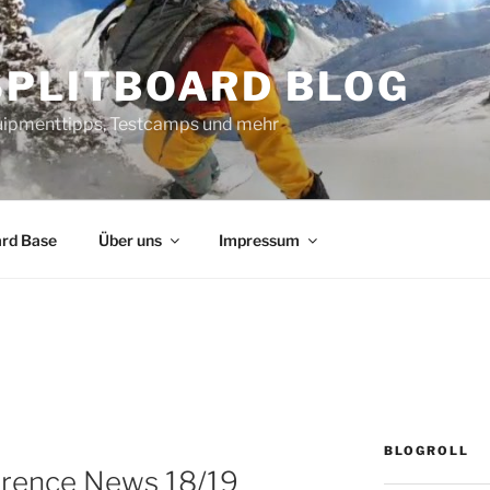
SPLITBOARD BLOG
uipmenttipps, Testcamps und mehr
ard Base
Über uns
Impressum
BLOGROLL
erence News 18/19