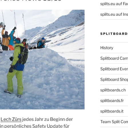
splits.eu auf F
splits.eu auf 
SPLITBOARD
History
Splitboard C
Splitboard Eve
Splitboard Sho
splitboards.ch
splitboards.fr
splitboards.it
n
Lech Zürs
jedes Jahr zu Beginn der
Team Split Com
ein persönliches Safety Update für