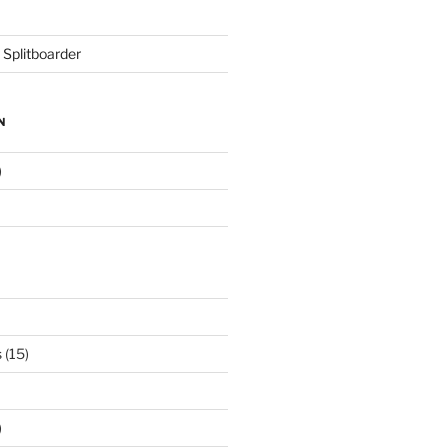
 Splitboarder
N
)
s
(15)
)