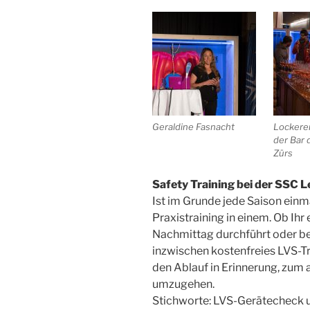
Geraldine Fasnacht
Lockere
der Bar 
Zürs
Safety Training bei der SSC 
Ist im Grunde jede Saison einm
Praxistraining in einem. Ob Ihr
Nachmittag durchführt oder bei
inzwischen kostenfreies LVS-Tr
den Ablauf in Erinnerung, zum
umzugehen.
Stichworte: LVS-Gerätecheck u