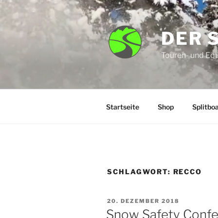
Zum
Inhalt
springen
DER 
Touren- und Eq
Startseite
Shop
Splitbo
SCHLAGWORT:
RECCO
VERÖFFENTLICHT
20. DEZEMBER 2018
AM
Snow Safety Conf