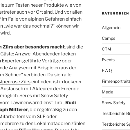
ie zum Testen neuer Produkte wie von
treter auch vor Ort sind. Und vor allen
KATEGORIEN
im Falle von alpinen Gefahren einfach
in „wie war das nochmal?“ können wir
Allgemein
 wird.
Camps
ch Zürs aber besonders macht
, sind die
CTM
 Gäste: An zwei Abendenden locken
Events
 Experten geführte Vorträge oder
nde Analysen mit Beispielen aus der
F A Q
m Schnee“ verbinden. Da sich alle
Firmenportrait
Alpenrose Zürs
einfinden, ist in lockerer
 Austausch mit Akteuren der Freeride
Media
möglich. Sei es mit Snow Safety
 vom Lawinenwarndienst Tirol,
Rudi
Snow Safety
oph Mitterer
, die regelmäßig zu den
Testberichte B
Mitarbeitern vom SLF oder
n mehrere zu den Lokalmatadoren zählen
Testberichte S