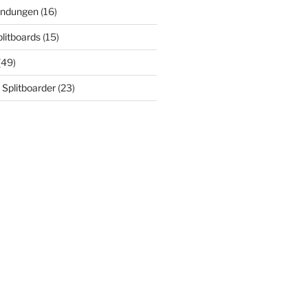
indungen
(16)
plitboards
(15)
(49)
 Splitboarder
(23)