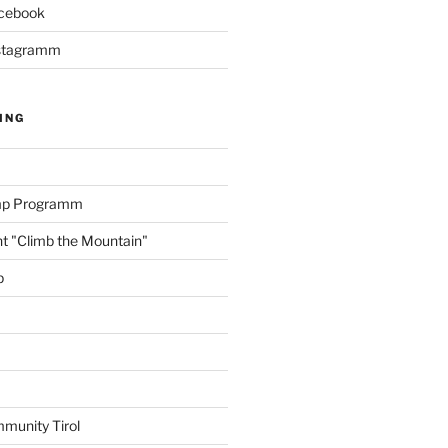
acebook
Instagramm
ING
amp Programm
nt "Climb the Mountain"
p
munity Tirol