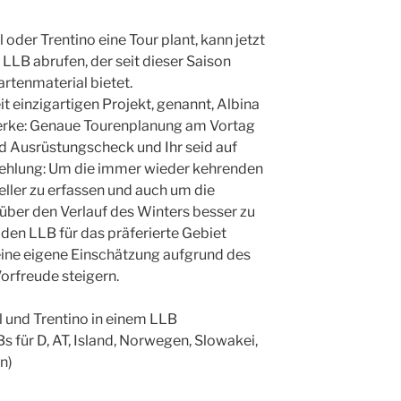
l oder Trentino eine Tour plant, kann jetzt
LLB abrufen, der seit dieser Saison
rtenmaterial bietet.
t einzigartigen Projekt, genannt, Albina
rke: Genaue Tourenplanung am Vortag
d Ausrüstungscheck und Ihr seid auf
ehlung: Um die immer wieder kehrenden
eller zu erfassen und auch um die
ber den Verlauf des Winters besser zu
 den LLB für das präferierte Gebiet
eine eigene Einschätzung aufgrund des
orfreude steigern.
ol und Trentino in einem LLB
s für D, AT, Island, Norwegen, Slowakei,
n)