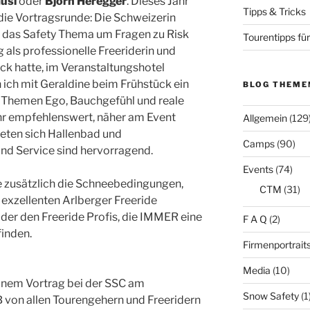
usl
oder
Björn Heregger
. Dieses Jahr
Tipps & Tricks
die Vortragsrunde: Die Schweizerin
 das Safety Thema um Fragen zu Risk
Tourentipps für
als professionelle Freeriderin und
ück hatte, im Veranstaltungshotel
 ich mit Geraldine beim Frühstück ein
BLOG THEME
 Themen Ego, Bauchgefühl und reale
ehr empfehlenswert, näher am Event
Allgemein
(129
ieten sich Hallenbad und
Camps
(90)
und Service sind hervorragend.
Events
(74)
usätzlich die Schneebedingungen,
CTM
(31)
xzellenten Arlberger Freeride
der den Freeride Profis, die IMMER eine
F A Q
(2)
finden.
Firmenportrait
Media
(10)
einem Vortrag bei der SSC am
Snow Safety
(1
von allen Tourengehern und Freeridern