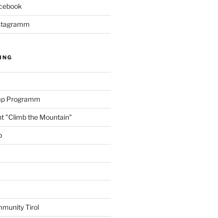
acebook
Instagramm
ING
amp Programm
nt "Climb the Mountain"
p
munity Tirol