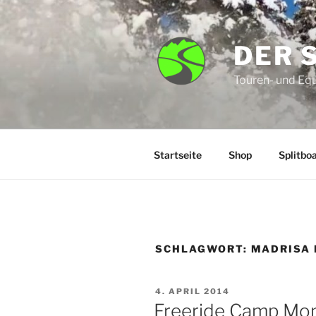
Zum
Inhalt
springen
DER 
Touren- und Eq
Startseite
Shop
Splitbo
SCHLAGWORT:
MADRISA
VERÖFFENTLICHT
4. APRIL 2014
AM
Freeride Camp Mont