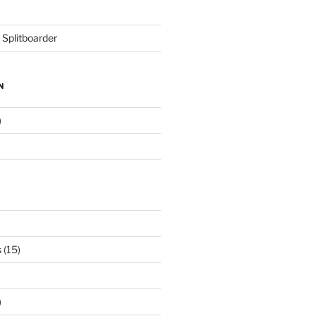
 Splitboarder
N
)
s
(15)
)