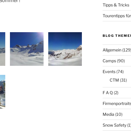
n Sommer !
Tipps & Tricks
Tourentipps für
BLOG THEME
Allgemein
(129
Camps
(90)
Events
(74)
CTM
(31)
F A Q
(2)
Firmenportrait
Media
(10)
Snow Safety
(1