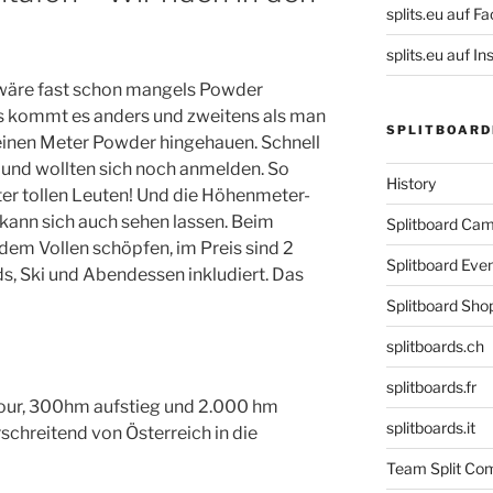
splits.eu auf F
splits.eu auf 
wäre fast schon mangels Powder
s kommt es anders und zweitens als man
SPLITBOARD
 einen Meter Powder hingehauen. Schnell
 und wollten sich noch anmelden. So
History
ter tollen Leuten! Und die Höhenmeter-
 kann sich auch sehen lassen. Beim
Splitboard C
dem Vollen schöpfen, im Preis sind 2
Splitboard Eve
rds, Ski und Abendessen inkludiert. Das
Splitboard Sho
splitboards.ch
splitboards.fr
our, 300hm aufstieg und 2.000 hm
splitboards.it
chreitend von Österreich in die
Team Split Com