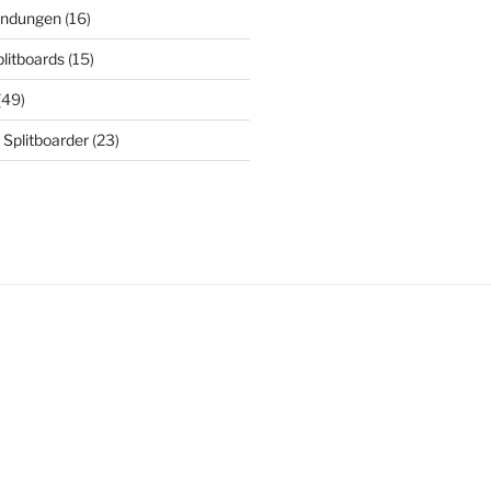
indungen
(16)
plitboards
(15)
(49)
 Splitboarder
(23)