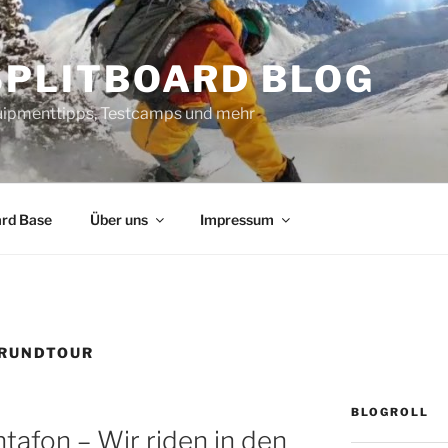
SPLITBOARD BLOG
uipmenttipps, Testcamps und mehr
ard Base
Über uns
Impressum
 RUNDTOUR
BLOGROLL
afon – Wir riden in den