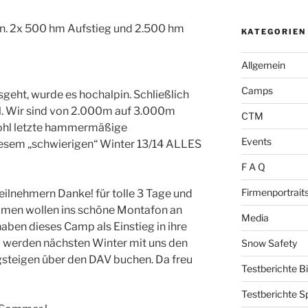
n. 2x 500 hm Aufstieg und 2.500 hm
KATEGORIEN
Allgemein
Camps
geht, wurde es hochalpin. Schließlich
l. Wir sind von 2.000m auf 3.000m
CTM
wohl letzte hammermäßige
Events
iesem „schwierigen“ Winter 13/14 ALLES
F A Q
Firmenportrait
 Teilnehmern Danke! für tolle 3 Tage und
mmen wollen ins schöne Montafon an
Media
haben dieses Camp als Einstieg in ihre
werden nächsten Winter mit uns den
Snow Safety
teigen über den DAV buchen. Da freu
Testberichte B
Testberichte S