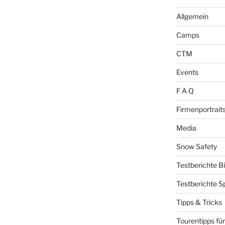
Allgemein
Camps
CTM
Events
F A Q
Firmenportrait
Media
Snow Safety
Testberichte B
Testberichte S
Tipps & Tricks
Tourentipps für