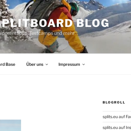
SPLITBOARD BLOG
uipmenttipps, Testcamps und mehr
ard Base
Über uns
Impressum
BLOGROLL
splits.eu auf F
splits.eu auf 