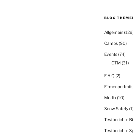
BLOG THEME
Allgemein
(129
Camps
(90)
Events
(74)
CTM
(31)
F A Q
(2)
Firmenportrait
Media
(10)
Snow Safety
(1
Testberichte B
Testberichte S