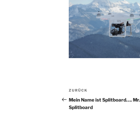
Beitragsnavigation
Vorheriger
ZURÜCK
Beitrag
Mein Name ist Splitboard…. Mr
Splitboard