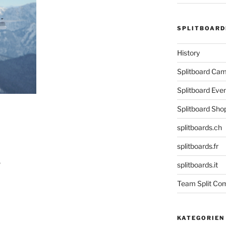
SPLITBOARD
History
Splitboard C
Splitboard Eve
Splitboard Sho
splitboards.ch
splitboards.fr
.
splitboards.it
Team Split Com
KATEGORIEN