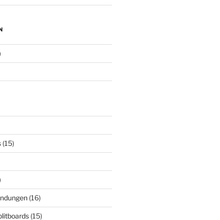
N
)
s
(15)
)
indungen
(16)
plitboards
(15)