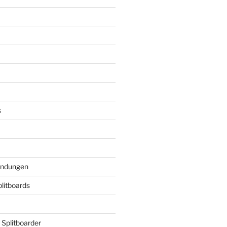
s
indungen
plitboards
 Splitboarder