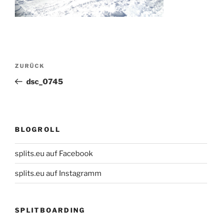
Beitragsnavigation
Vorheriger
ZURÜCK
Beitrag
dsc_0745
BLOGROLL
splits.eu auf Facebook
splits.eu auf Instagramm
SPLITBOARDING