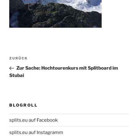
Beitragsnavigation
Vorheriger
ZURÜCK
Beitrag
Zur Sache: Hochtourenkurs mit Splitboard im
Stubai
BLOGROLL
splits.eu auf Facebook
splits.eu auf Instagramm