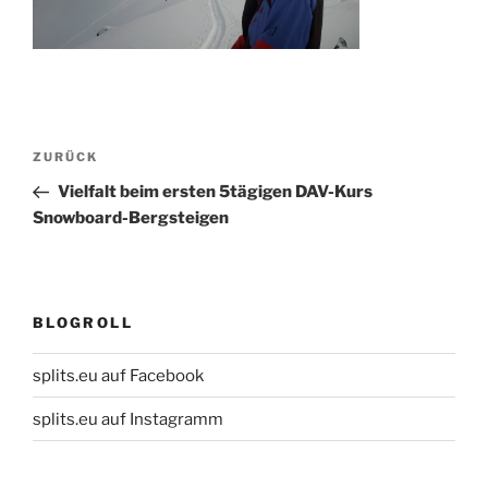
Beitragsnavigation
Vorheriger
ZURÜCK
Beitrag
Vielfalt beim ersten 5tägigen DAV-Kurs
Snowboard-Bergsteigen
BLOGROLL
splits.eu auf Facebook
splits.eu auf Instagramm