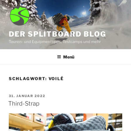
Zum
Inhalt
springen
DER SPLITBOARD BLOG
Touren- und Equipmenttipps, Testcamps und mehr
Menü
SCHLAGWORT:
VOILÉ
VERÖFFENTLICHT
31. JANUAR 2022
AM
Third-Strap