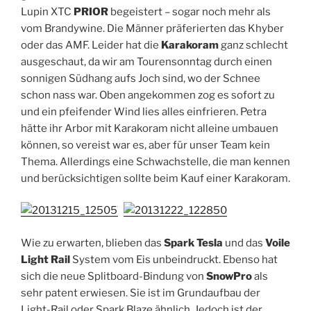
Lupin XTC
PRIOR
begeistert – sogar noch mehr als
vom Brandywine. Die Männer präferierten das Khyber
oder das AMF. Leider hat die
Karakoram
ganz schlecht
ausgeschaut, da wir am Tourensonntag durch einen
sonnigen Südhang aufs Joch sind, wo der Schnee
schon nass war. Oben angekommen zog es sofort zu
und ein pfeifender Wind lies alles einfrieren. Petra
hätte ihr Arbor mit Karakoram nicht alleine umbauen
können, so vereist war es, aber für unser Team kein
Thema. Allerdings eine Schwachstelle, die man kennen
und berücksichtigen sollte beim Kauf einer Karakoram.
Wie zu erwarten, blieben das
Spark Tesla
und das
Voile
Light Rail
System vom Eis unbeindruckt. Ebenso hat
sich die neue Splitboard-Bindung von
SnowPro
als
sehr patent erwiesen. Sie ist im Grundaufbau der
Light-Rail oder Spark Blaze ähnlich. Jedoch ist der