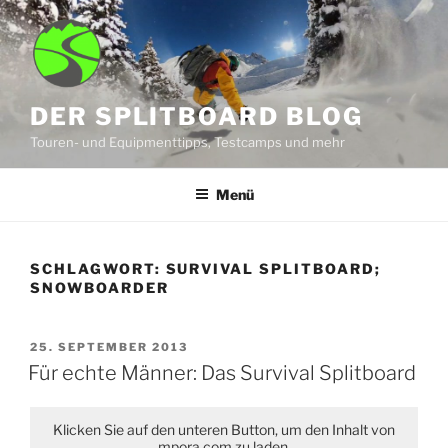
Zum
Inhalt
springen
DER SPLITBOARD BLOG
Touren- und Equipmenttipps, Testcamps und mehr
Menü
SCHLAGWORT:
SURVIVAL SPLITBOARD;
SNOWBOARDER
VERÖFFENTLICHT
25. SEPTEMBER 2013
AM
Für echte Männer: Das Survival Splitboard
Klicken Sie auf den unteren Button, um den Inhalt von
mpora.com zu laden.