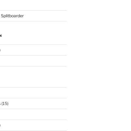
 Splitboarder
N
)
s
(15)
)