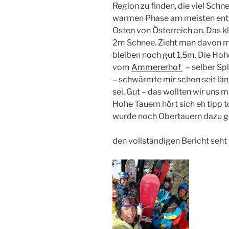
Region zu finden, die viel Sc
warmen Phase am meisten entge
Osten von Österreich an. Das k
2m Schnee. Zieht man davon m
bleiben noch gut 1,5m. Die Hoh
vom
Ammererhof
– selber Sp
– schwärmte mir schon seit län
sei. Gut – das wollten wir uns
Hohe Tauern hört sich eh tipp to
wurde noch Obertauern dazu
den vollständigen Bericht seht 