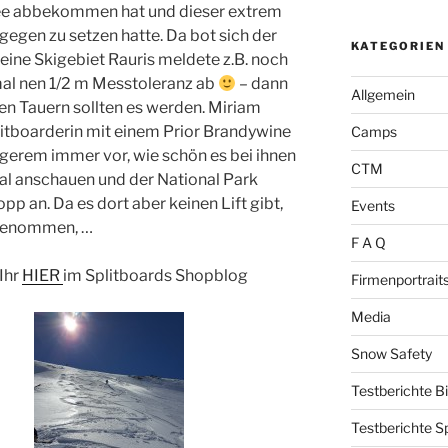
hnee abbekommen hat und dieser extrem
gen zu setzen hatte. Da bot sich der
KATEGORIEN
leine Skigebiet Rauris meldete z.B. noch
al nen 1/2 m Messtoleranz ab
– dann
Allgemein
en Tauern sollten es werden. Miriam
litboarderin mit einem Prior Brandywine
Camps
gerem immer vor, wie schön es bei ihnen
CTM
 mal anschauen und der National Park
pp an. Da es dort aber keinen Lift gibt,
Events
 genommen, …
F A Q
Ihr
HIER
im Splitboards Shopblog
Firmenportrait
Media
Snow Safety
Testberichte B
Testberichte S