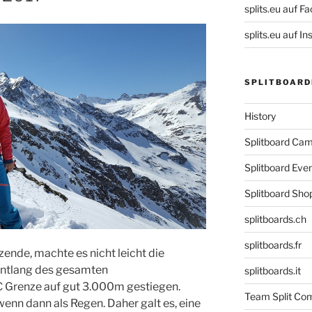
splits.eu auf F
splits.eu auf 
SPLITBOARD
History
Splitboard C
Splitboard Eve
Splitboard Sho
splitboards.ch
splitboards.fr
nde, machte es nicht leicht die
Entlang des gesamten
splitboards.it
Grenze auf gut 3.000m gestiegen.
Team Split Com
nn dann als Regen. Daher galt es, eine