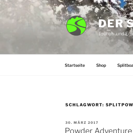
Zum
Inhalt
springen
DER 
Touren- und Eq
Startseite
Shop
Splitbo
SCHLAGWORT:
SPLITPO
VERÖFFENTLICHT
30. MÄRZ 2017
AM
Powder Adventure