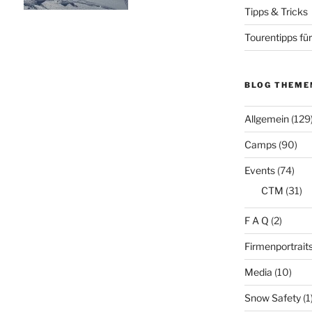
Tipps & Tricks
Tourentipps für
BLOG THEME
Allgemein
(129
Camps
(90)
Events
(74)
CTM
(31)
F A Q
(2)
Firmenportrait
Media
(10)
Snow Safety
(1