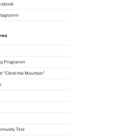
acebook
Instagramm
ING
amp Programm
nt "Climb the Mountain"
p
munity Tirol