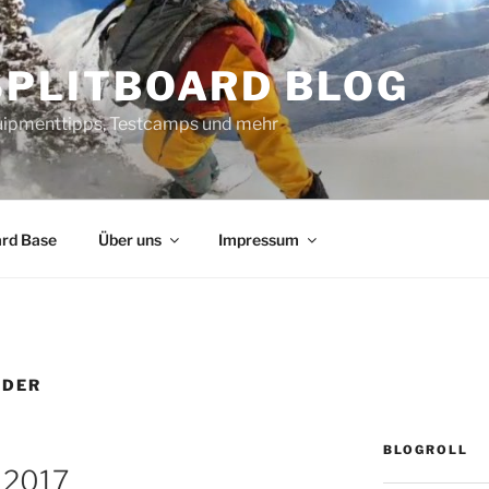
SPLITBOARD BLOG
uipmenttipps, Testcamps und mehr
ard Base
Über uns
Impressum
WDER
BLOGROLL
 2017