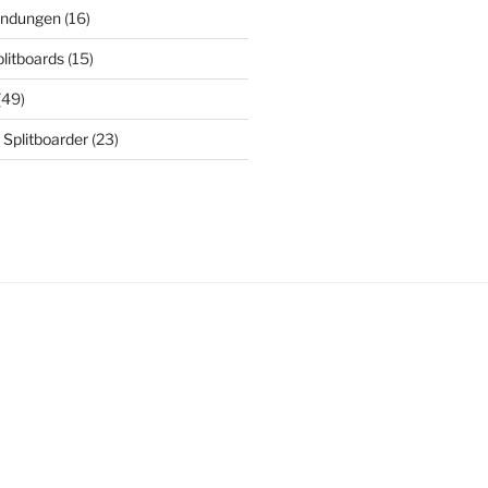
indungen
(16)
plitboards
(15)
(49)
 Splitboarder
(23)