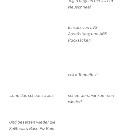
Tag 3 begann mit 40 cm
Neuschnee!
Einsatz von LVS-
Ausrüstung und ABS
Rucksäcken
call a Tunneltaxi
…und das schaut so aus
schee wars, wir kommen
wieder!
Und besetzen wieder die
Splitboard Base Piz Buin