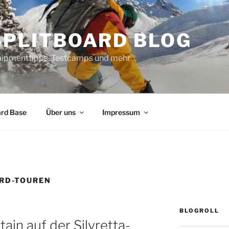
SPLITBOARD BLOG
uipmenttipps, Testcamps und mehr
ard Base
Über uns
Impressum
RD-TOUREN
BLOGROLL
ain auf der Silvretta-