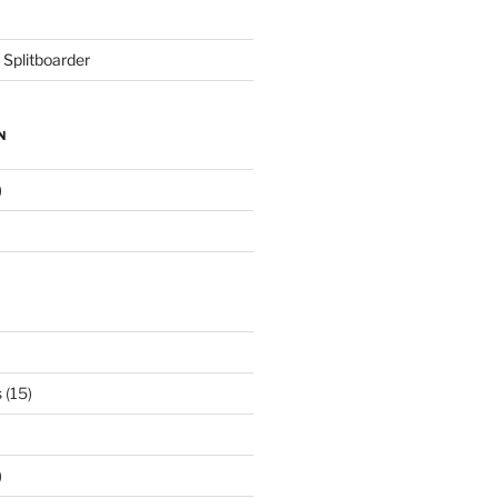
 Splitboarder
N
)
s
(15)
)