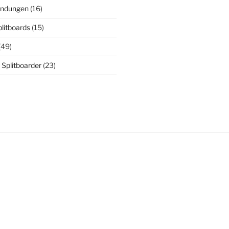
indungen
(16)
plitboards
(15)
(49)
 Splitboarder
(23)