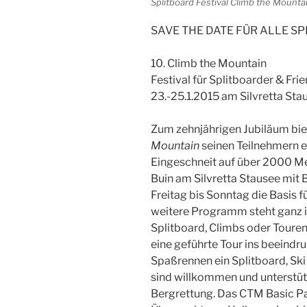
Splitboard Festival Climb the Mounta
SAVE THE DATE FÜR ALLE S
10. Climb the Mountain
Festival für Splitboarder & Fri
23.-25.1.2015 am Silvretta Sta
Zum zehnjährigen Jubiläum bie
Mountain
seinen Teilnehmern e
Eingeschneit auf über 2000 Me
Buin am Silvretta Stausee mit B
Freitag bis Sonntag die Basis 
weitere Programm steht ganz 
Splitboard, Climbs oder Toure
eine geführte Tour ins beeind
Spaßrennen ein Splitboard, Ski
sind willkommen und unterstüt
Bergrettung. Das CTM Basic Pa