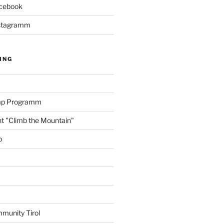
acebook
Instagramm
ING
amp Programm
nt "Climb the Mountain"
p
munity Tirol