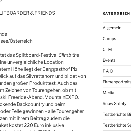
in
PLITBOARDER & FRIENDS
KATEGORIEN
Allgemein
ends
Camps
usee/Österreich
CTM
tet das Splitboard-Festival
Climb the
Events
ine unvergleichliche Location:
tern Höhe liegt der Berggasthof Piz
F A Q
lick auf das Silvrettahorn und bildet von
Firmenportrait
für den großen Produkttest. Auch das
im Zeichen von Tourengehen, ob mit
Media
nski: Freeride-Abend, MountainEXPO,
Snow Safety
ruckende Backcountry und beim
 oder Felle gewinnen – alle Tourengeher
Testberichte B
zen mit ihrem Beitrag zudem die
Testberichte S
ket kostet 220 Euro inklusive