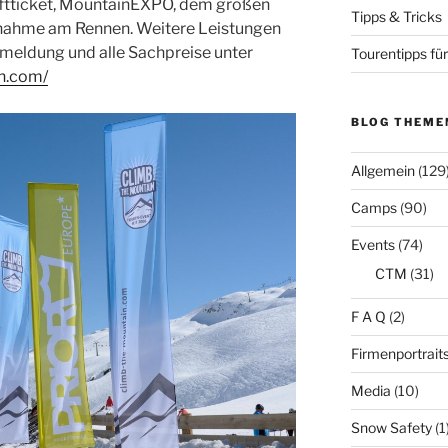
iftticket, MountainEXPO, dem großen
Tipps & Tricks
lnahme am Rennen. Weitere Leistungen
meldung und alle Sachpreise unter
Tourentipps für
n.com/
BLOG THEME
Allgemein
(129
Camps
(90)
Events
(74)
CTM
(31)
F A Q
(2)
Firmenportrait
Media
(10)
Snow Safety
(1