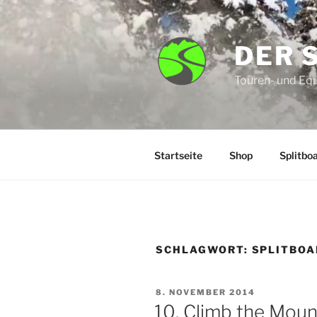
Zum
Inhalt
springen
DER 
Touren- und Eq
Startseite
Shop
Splitbo
SCHLAGWORT:
SPLITBOA
VERÖFFENTLICHT
8. NOVEMBER 2014
AM
10. Climb the Mount