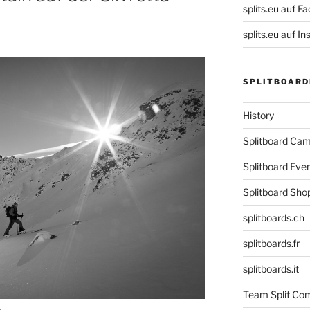
splits.eu auf F
splits.eu auf 
SPLITBOARD
History
Splitboard C
Splitboard Eve
Splitboard Sho
splitboards.ch
splitboards.fr
splitboards.it
Team Split Com