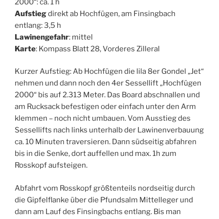
2000“: ca. 1 h
Aufstieg
direkt ab Hochfügen, am Finsingbach
entlang: 3,5 h
Lawinengefahr
: mittel
Karte
: Kompass Blatt 28, Vorderes Zilleral
Kurzer Aufstieg: Ab Hochfügen die lila 8er Gondel „Jet“
nehmen und dann noch den 4er Sessellift „Hochfügen
2000“ bis auf 2.313 Meter. Das Board abschnallen und
am Rucksack befestigen oder einfach unter den Arm
klemmen – noch nicht umbauen. Vom Ausstieg des
Sessellifts nach links unterhalb der Lawinenverbauung
ca. 10 Minuten traversieren. Dann südseitig abfahren
bis in die Senke, dort auffellen und max. 1h zum
Rosskopf aufsteigen.
Abfahrt vom Rosskopf größtenteils nordseitig durch
die Gipfelflanke über die Pfundsalm Mittelleger und
dann am Lauf des Finsingbachs entlang. Bis man