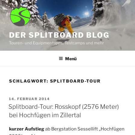
Zum
Inhalt
springen
DER SPLITBOARD BLOG
Touren- und Equipmenttipps, Testcamps und mehr
Menü
SCHLAGWORT:
SPLITBOARD-TOUR
VERÖFFENTLICHT
14. FEBRUAR 2014
AM
Splitboard-Tour: Rosskopf (2576 Meter)
bei Hochfügen im Zillertal
kurzer Aufstieg
ab Bergstation Sessellift „Hochfügen