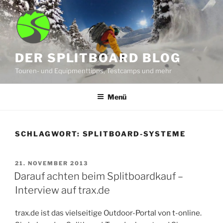
Zum
Inhalt
springen
DER SPLITBOARD BLOG
Touren- und Equipmenttipps, Testcamps und mehr
Menü
SCHLAGWORT:
SPLITBOARD-SYSTEME
VERÖFFENTLICHT
21. NOVEMBER 2013
AM
Darauf achten beim Splitboardkauf –
Interview auf trax.de
trax.de ist das vielseitige Outdoor-Portal von t-online.