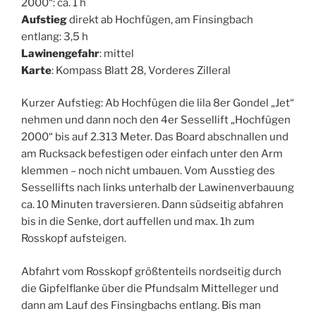
2000“: ca. 1 h
Aufstieg
direkt ab Hochfügen, am Finsingbach
entlang: 3,5 h
Lawinengefahr
: mittel
Karte
: Kompass Blatt 28, Vorderes Zilleral
Kurzer Aufstieg: Ab Hochfügen die lila 8er Gondel „Jet“
nehmen und dann noch den 4er Sessellift „Hochfügen
2000“ bis auf 2.313 Meter. Das Board abschnallen und
am Rucksack befestigen oder einfach unter den Arm
klemmen – noch nicht umbauen. Vom Ausstieg des
Sessellifts nach links unterhalb der Lawinenverbauung
ca. 10 Minuten traversieren. Dann südseitig abfahren
bis in die Senke, dort auffellen und max. 1h zum
Rosskopf aufsteigen.
Abfahrt vom Rosskopf größtenteils nordseitig durch
die Gipfelflanke über die Pfundsalm Mittelleger und
dann am Lauf des Finsingbachs entlang. Bis man