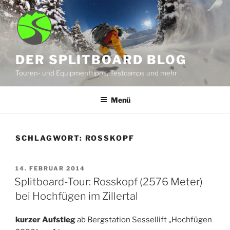
Zum
Inhalt
springen
DER SPLITBOARD BLOG
Touren- und Equipmenttipps, Testcamps und mehr
Menü
SCHLAGWORT:
ROSSKOPF
VERÖFFENTLICHT
14. FEBRUAR 2014
AM
Splitboard-Tour: Rosskopf (2576 Meter)
bei Hochfügen im Zillertal
kurzer Aufstieg
ab Bergstation Sessellift „Hochfügen