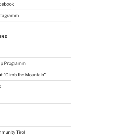
acebook
Instagramm
ING
amp Programm
nt "Climb the Mountain"
p
munity Tirol