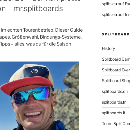
splits.eu auf F
n – mr.splitboards
splits.eu auf 
s im echten Tourenbetrieb. Dieser Guide
SPLITBOARD
hapes, Größenwahl, Bindungs-Systeme,
Tipps – alles, was du für die Saison
History
Splitboard C
Splitboard Eve
Splitboard Sho
splitboards.ch
splitboards.fr
splitboards.it
Team Split Com