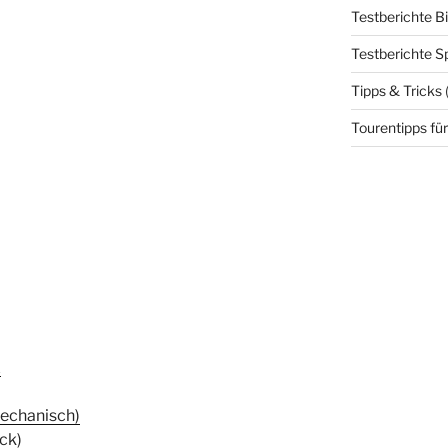
Testberichte B
Testberichte S
Tipps & Tricks
Tourentipps für
x
echanisch)
ck)