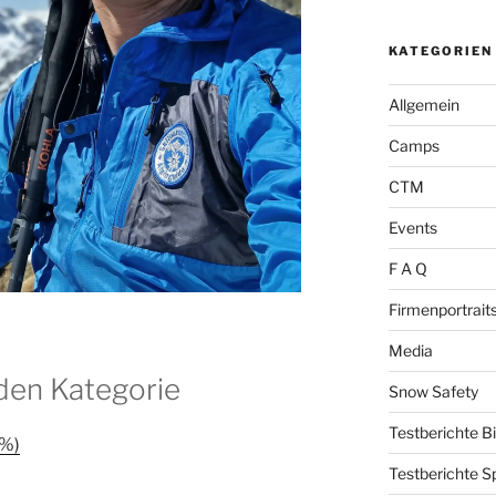
KATEGORIEN
Allgemein
Camps
CTM
Events
F A Q
Firmenportrait
Media
den Kategorie
Snow Safety
Testberichte B
 %)
Testberichte S