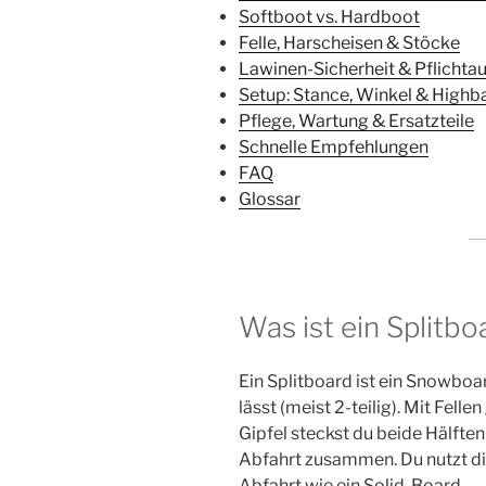
Softboot vs. Hardboot
Felle, Harscheisen & Stöcke
Lawinen-Sicherheit & Pflichta
Setup: Stance, Winkel & Highb
Pflege, Wartung & Ersatzteile
Schnelle Empfehlungen
FAQ
Glossar
Was ist ein Splitbo
Ein Splitboard ist ein Snowboar
lässt (meist 2-teilig). Mit Fell
Gipfel steckst du beide Hälfte
Abfahrt zusammen. Du nutzt die
Abfahrt wie ein Solid-Board.