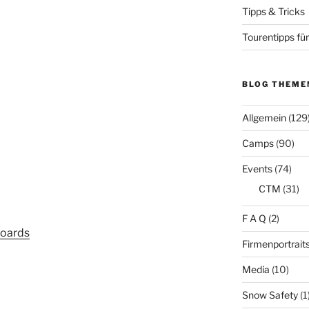
Tipps & Tricks
Tourentipps für
BLOG THEME
Allgemein
(129
Camps
(90)
Events
(74)
CTM
(31)
F A Q
(2)
boards
Firmenportrait
Media
(10)
Snow Safety
(1