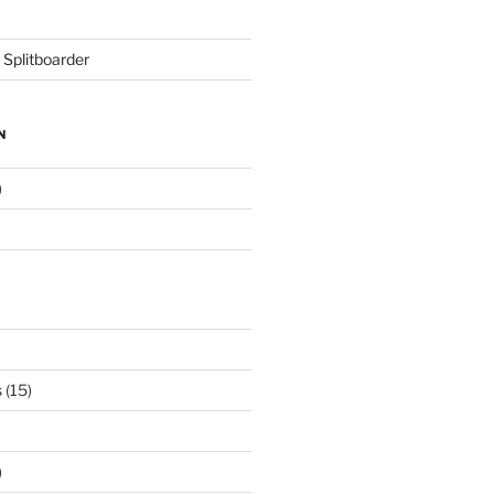
 Splitboarder
N
)
s
(15)
)