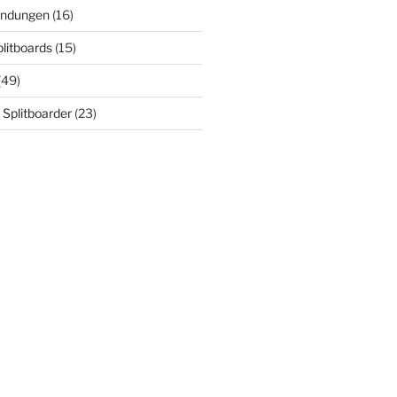
indungen
(16)
plitboards
(15)
(49)
 Splitboarder
(23)