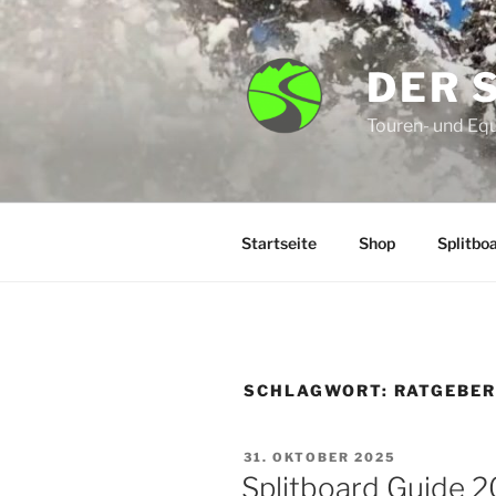
Zum
Inhalt
springen
DER 
Touren- und Eq
Startseite
Shop
Splitbo
SCHLAGWORT:
RATGEBE
VERÖFFENTLICHT
31. OKTOBER 2025
AM
Splitboard Guide 2