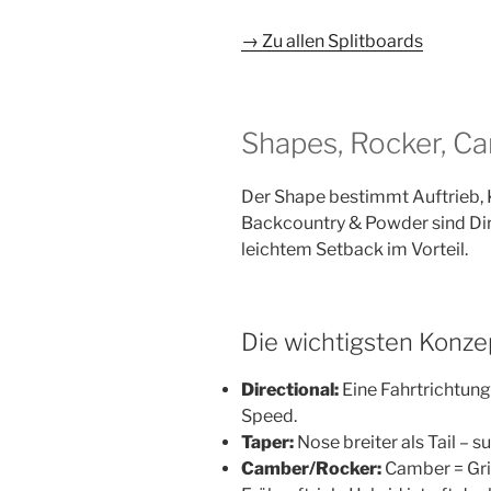
→ Zu allen Splitboards
Shapes, Rocker, C
Der Shape bestimmt Auftrieb, Ka
Backcountry & Powder sind Dir
leichtem Setback im Vorteil.
Die wichtigsten Konze
Directional:
Eine Fahrtrichtung
Speed.
Taper:
Nose breiter als Tail – s
Camber/Rocker:
Camber = Grip