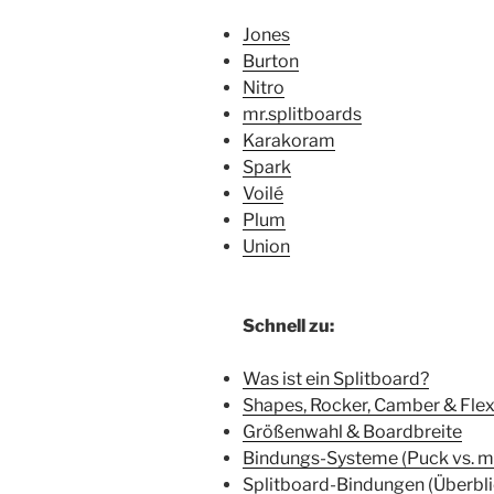
Jones
Burton
Nitro
mr.splitboards
Karakoram
Spark
Voilé
Plum
Union
Schnell zu:
Was ist ein Splitboard?
Shapes, Rocker, Camber & Fle
Größenwahl & Boardbreite
Bindungs-Systeme (Puck vs. m
Splitboard-Bindungen (Überbli