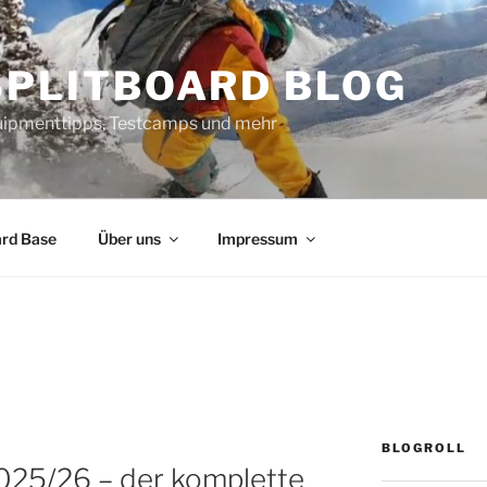
SPLITBOARD BLOG
uipmenttipps, Testcamps und mehr
ard Base
Über uns
Impressum
R
BLOGROLL
025/26 – der komplette