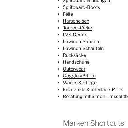
Splitboard-Bindungen
Splitboard-Boots
Felle
Harscheisen
Tourenstöcke
LVS-Geräte
Lawinen-Sonden
Lawinen-Schaufeln
Rucksäcke
Handschuhe
Outerwear
Goggles/Brillen
Wachs & Pflege
Ersatzteile & Interface-Parts
Beratung mit Simon – mr.split
Marken Shortcuts