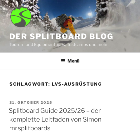
Zum
Inhalt
springen
DER SPLITBOARD BLOG
Touren- und Equipmenttipps, Testcamps und mehr
Menü
SCHLAGWORT:
LVS-AUSRÜSTUNG
VERÖFFENTLICHT
31. OKTOBER 2025
AM
Splitboard Guide 2025/26 – der
komplette Leitfaden von Simon –
mr.splitboards