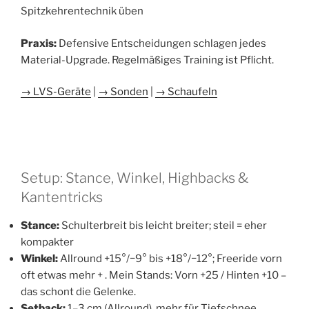
Spitzkehrentechnik üben
Praxis:
Defensive Entscheidungen schlagen jedes
Material-Upgrade. Regelmäßiges Training ist Pflicht.
→ LVS-Geräte
|
→ Sonden
|
→ Schaufeln
Setup: Stance, Winkel, Highbacks &
Kantentricks
Stance:
Schulterbreit bis leicht breiter; steil = eher
kompakter
Winkel:
Allround +15°/−9° bis +18°/−12°; Freeride vorn
oft etwas mehr + . Mein Stands: Vorn +25 / Hinten +10 –
das schont die Gelenke.
Setback:
1–3 cm (Allround), mehr für Tiefschnee