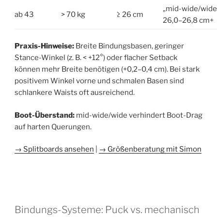
„mid-wide/wide
ab 43
> 70 kg
≥ 26 cm
26,0–26,8 cm+
Praxis-Hinweise:
Breite Bindungsbasen, geringer
Stance-Winkel (z. B. < +12°) oder flacher Setback
können mehr Breite benötigen (+0,2–0,4 cm). Bei stark
positivem Winkel vorne und schmalen Basen sind
schlankere Waists oft ausreichend.
Boot-Überstand:
mid-wide/wide verhindert Boot-Drag
auf harten Querungen.
→ Splitboards ansehen
|
→ Größenberatung mit Simon
Bindungs-Systeme: Puck vs. mechanisch