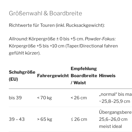
Größenwahl & Boardbreite
Richtwerte für Touren (inkl. Rucksackgewicht):
Allround:
Körpergröße ± 0 bis +5 cm.
Powder-Fokus:
Körpergröße +5 bis +10 cm (Taper/Directional fahren
gefühlt kürzer).
Empfehlung
Schuhgröße
Fahrergewicht
Boardbreite
Hinweis
(EU)
/ Waist
„normal“ bis ma
bis 39
< 70 kg
< 26 cm
~25,8–25,9 cm
Übergangsberei
39 – 43
> 65 kg
≤ 26 cm
25,6–26,0 cm
meist ideal