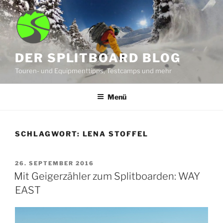
Zum
Inhalt
springen
DER SPLITBOARD BLOG
Touren- und Equipmenttipps, Testcamps und mehr
Menü
SCHLAGWORT:
LENA STOFFEL
VERÖFFENTLICHT
26. SEPTEMBER 2016
AM
Mit Geigerzähler zum Splitboarden: WAY
EAST