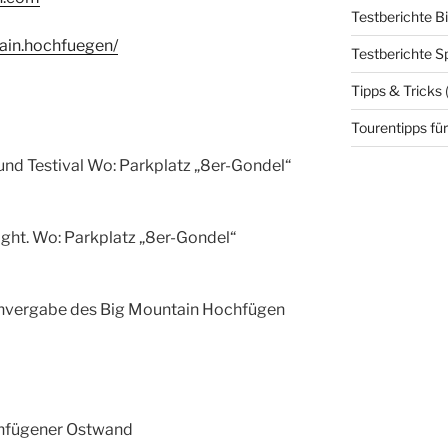
Testberichte B
in.hochfuegen/
Testberichte S
Tipps & Tricks
Tourentipps für
Testival Wo: Parkplatz „8er-Gondel“
ht. Wo: Parkplatz „8er-Gondel“
be des Big Mountain Hochfügen
ügener Ostwand