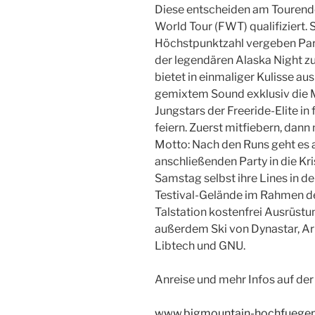
Diese entscheiden am Tourende,
World Tour (FWT) qualifiziert. S
Höchstpunktzahl vergeben Par
der legendären Alaska Night z
bietet in einmaliger Kulisse au
gemixtem Sound exklusiv die M
Jungstars der Freeride-Elite 
feiern. Zuerst mitfiebern, dann
Motto: Nach den Runs geht es
anschließenden Party in die Krist
Samstag selbst ihre Lines in d
Testival-Gelände im Rahmen d
Talstation kostenfrei Ausrüstu
außerdem Ski von Dynastar, A
Libtech und GNU.
Anreise und mehr Infos auf de
www.bigmountain-hochfuege