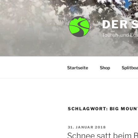
Zum
Inhalt
springen
DER 
Touren- und Eq
Startseite
Shop
Splitbo
SCHLAGWORT:
BIG MOUN
VERÖFFENTLICHT
31. JANUAR 2018
AM
Schnee satt beim 