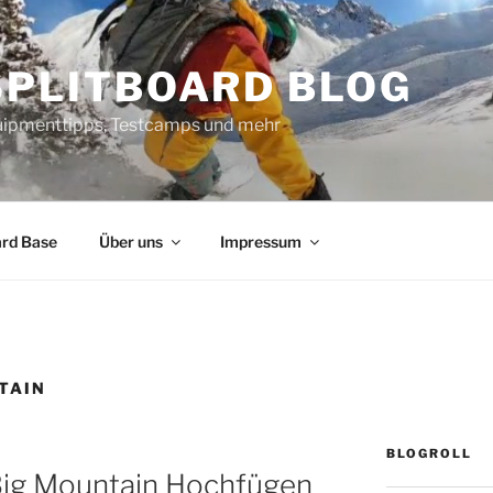
SPLITBOARD BLOG
uipmenttipps, Testcamps und mehr
ard Base
Über uns
Impressum
TAIN
BLOGROLL
Big Mountain Hochfügen