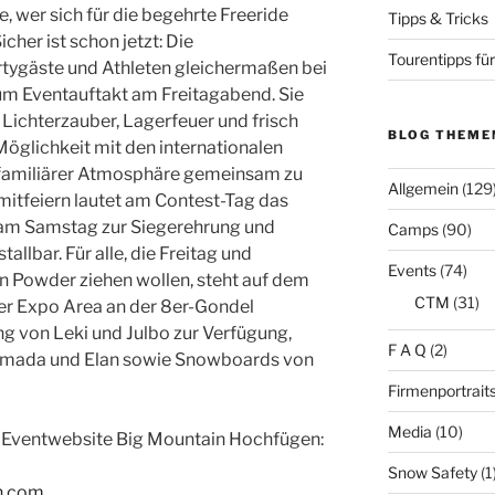
 wer sich für die begehrte Freeride
Tipps & Tricks
icher ist schon jetzt: Die
Tourentipps für
tygäste und Athleten gleichermaßen bei
um Eventauftakt am Freitagabend. Sie
s Lichterzauber, Lagerfeuer und frisch
BLOG THEME
öglichkeit mit den internationalen
in familiärer Atmosphäre gemeinsam zu
Allgemein
(129
 mitfeiern lautet am Contest-Tag das
 am Samstag zur Siegerehrung und
Camps
(90)
allbar. Für alle, die Freitag und
Events
(74)
en Powder ziehen wollen, steht auf dem
CTM
(31)
er Expo Area an der 8er-Gondel
ng von Leki und Julbo zur Verfügung,
F A Q
(2)
rmada und Elan sowie Snowboards von
Firmenportrait
Media
(10)
r Eventwebsite Big Mountain Hochfügen:
Snow Safety
(1
n.com