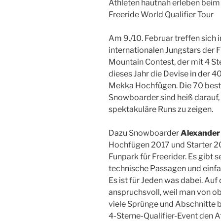
Athleten hautnah erleben bei
Freeride World Qualifier Tour
Am 9./10. Februar treffen sich 
internationalen Jungstars der 
Mountain Contest, der mit 4 Ster
dieses Jahr die Devise in der 4
Mekka Hochfügen. Die 70 best
Snowboarder sind heiß darauf,
spektakuläre Runs zu zeigen.
Dazu Snowboarder
Alexander
Hochfügen 2017 und Starter 201
Funpark für Freerider. Es gibt s
technische Passagen und einfa
Es ist für Jeden was dabei. Auf 
anspruchsvoll, weil man von o
viele Sprünge und Abschnitte b
4-Sterne-Qualifier-Event den A