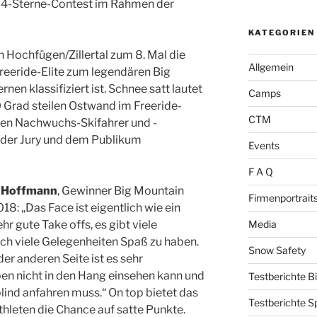
m 4-Sterne-Contest im Rahmen der
KATEGORIEN
in Hochfügen/Zillertal zum 8. Mal die
Allgemein
Freeride-Elite zum legendären Big
nen klassifiziert ist. Schnee satt lautet
Camps
0 Grad steilen Ostwand im Freeride-
CTM
en Nachwuchs-Skifahrer und -
 der Jury und dem Publikum
Events
F A Q
 Hoffmann
, Gewinner Big Mountain
Firmenportrait
8: „Das Face ist eigentlich wie ein
Media
ehr gute Take offs, es gibt viele
ch viele Gelegenheiten Spaß zu haben.
Snow Safety
der anderen Seite ist es sehr
ben nicht in den Hang einsehen kann und
Testberichte B
lind anfahren muss.“ On top bietet das
Testberichte S
thleten die Chance auf satte Punkte.