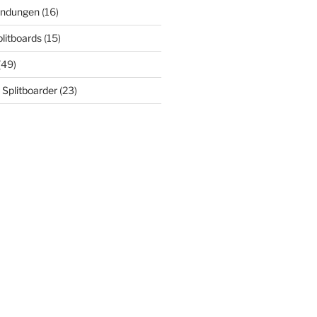
indungen
(16)
plitboards
(15)
(49)
 Splitboarder
(23)