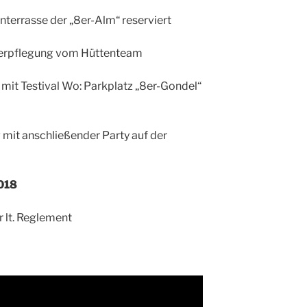
nterrasse der „8er-Alm“ reserviert
 Verpflegung vom Hüttenteam
t Testival Wo: Parkplatz „8er-Gondel“
 anschließender Party auf der
2018
 lt. Reglement