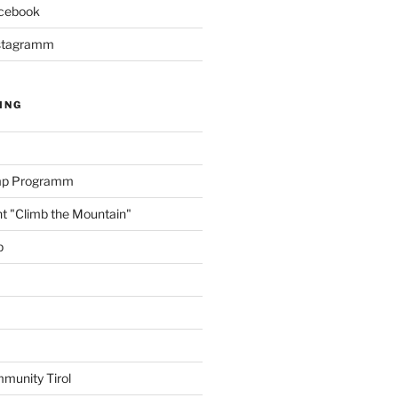
acebook
Instagramm
ING
amp Programm
nt "Climb the Mountain"
p
munity Tirol