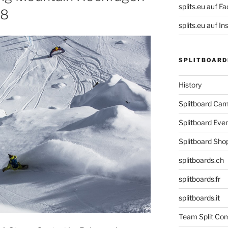
splits.eu auf F
18
splits.eu auf 
SPLITBOARD
History
Splitboard C
Splitboard Eve
Splitboard Sho
splitboards.ch
splitboards.fr
splitboards.it
Team Split Com