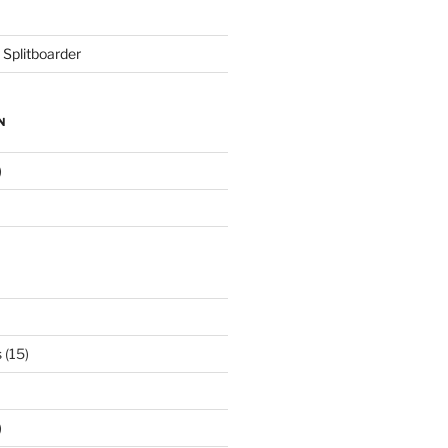
 Splitboarder
N
)
s
(15)
)