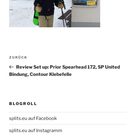
Beitragsnavigation
Vorheriger
ZURÜCK
Beitrag
Review Set up: Prior Spearhead 172, SP United
Bindung, Contour Klebefelle
BLOGROLL
splits.eu auf Facebook
splits.eu auf Instagramm