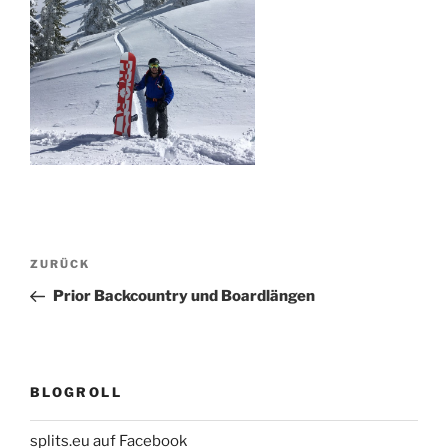
Beitragsnavigation
Vorheriger
ZURÜCK
Beitrag
Prior Backcountry und Boardlängen
BLOGROLL
splits.eu auf Facebook