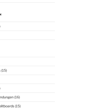
N
)
s
(15)
)
indungen
(16)
plitboards
(15)