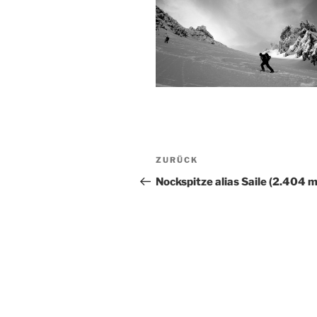
Beitragsnavigation
Vorheriger
ZURÜCK
Beitrag
Nockspitze alias Saile (2.404 m