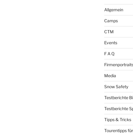
Allgemein
Camps
CTM
Events
F A Q
Firmenportrait
Media
Snow Safety
Testberichte B
Testberichte S
Tipps & Tricks
Tourentipps für