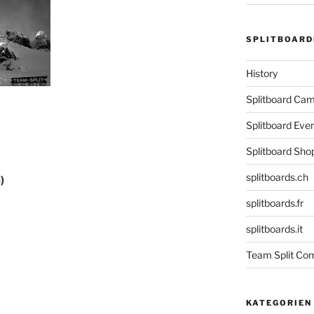
SPLITBOARD
History
Splitboard C
Splitboard Eve
Splitboard Sho
splitboards.ch
)
splitboards.fr
splitboards.it
Team Split Com
KATEGORIEN