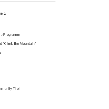
ING
amp Programm
nt "Climb the Mountain"
p
munity Tirol