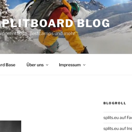
SPLITBOARD BLOG
uipmenttipps, Testcamps und mehr
ard Base
Über uns
Impressum
BLOGROLL
splits.eu auf F
splits.eu auf 