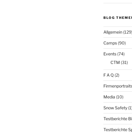
BLOG THEME
Allgemein
(129
Camps
(90)
Events
(74)
CTM
(31)
F A Q
(2)
Firmenportrait
Media
(10)
Snow Safety
(1
Testberichte B
Testberichte S