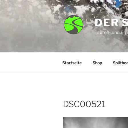
Zum
Inhalt
springen
DER 
Touren- und Eq
Startseite
Shop
Splitbo
DSC00521