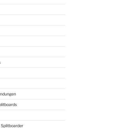
s
indungen
plitboards
 Splitboarder