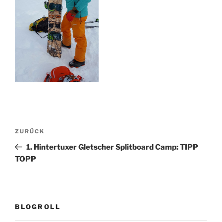
Beitragsnavigation
Vorheriger
ZURÜCK
Beitrag
1. Hintertuxer Gletscher Splitboard Camp: TIPP
TOPP
BLOGROLL